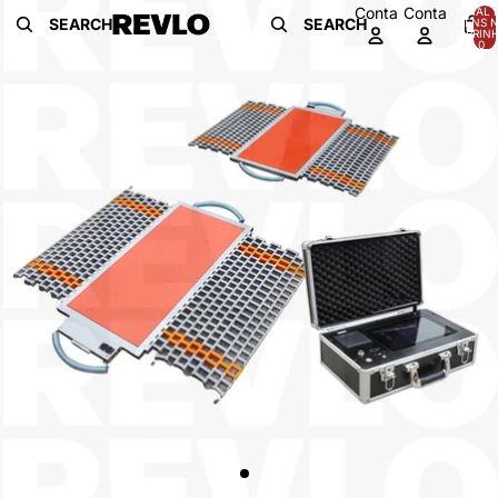
Pular para o conteúdo
Pular para as informações do produto
Conta
Conta
TOTAL 
SEARCH
SEARCH
ITENS 
CARRINH
0