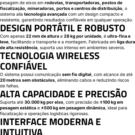
pesagem de eixos em
rodovias, transportadoras, postos de
fiscalização, mineradoras, portos e centros de distribuição
, o
sistema alia
tecnologia avançada
com um design compacto e
resistente, garantindo resultados confiáveis em qualquer operação.
DESIGN PORTÁTIL E ROBUSTO
Com apenas
22 mm de altura
e
28 kg por unidade
, é
ultra-fina e
leve
, facilitando o transporte e a montagem. Fabricada em
liga dura
de alta resistência
, suporta uso intenso em ambientes severos.
TECNOLOGIA WIRELESS
CONFIÁVEL
O sistema possui comunicação
sem fio digital
, com alcance de até
20 metros sem obstáculos
, eliminando cabos e reduzindo riscos
de falhas.
ALTA CAPACIDADE E PRECISÃO
Suporta até
30.000 kg por eixo
, com precisão de
±100 kg em
pesagem estática
e
±500 kg em pesagem dinâmica
, ideal para
fiscalização e operações logísticas rigorosas.
INTERFACE MODERNA E
INTUITIVA