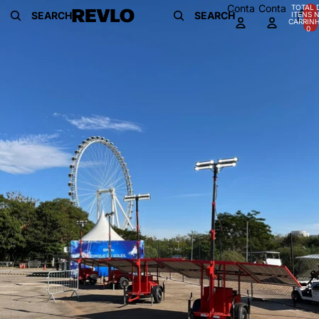
Pular para o conteúdo
Pular para as informações do produto
Conta
Conta
TOTAL 
SEARCH
SEARCH
ITENS 
CARRINH
0