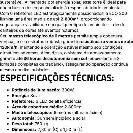
sustentável. Alimentada por energia solar, essa torre é ideal para
quem busca desempenho aliado à responsabilidade ambiental.
Com 6 refletores LED estrategicamente posicionados, a ECO 300
ilumina uma área média de até
2.800m²
, proporcionando
segurança e visibilidade em qualquer tipo de ambiente — desde
canteiros de obras até eventos noturnos.
Seu
mastro telescópico de 6 metros
permite ampla cobertura
vertical, e sua estrutura robusta garante
resistência a ventos de até
120km/h
, mantendo a operação estável mesmo sob condições
climáticas adversas. Além disso, o sistema de armazenamento
garante
até 36 horas de autonomia sem sol
(equivalente a 3
jornadas completas de trabalho), assegurando operação contínua
mesmo em dias nublados.
ESPECIFICAÇÕES TÉCNICAS:
Potência de iluminação:
300W
Energia:
Solar
Refletores:
6 LED de alta eficiência
Área de cobertura média:
2.800m²
Mastro telescópico:
6 metros (altura máxima)
Autonomia:
36h sem incidência solar
Peso total:
750 kg
Dimensões:
2,30 m (C) x 1,50 m (L)